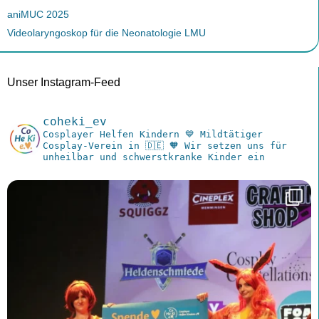
aniMUC 2025
Videolaryngoskop für die Neonatologie LMU
Unser Instagram-Feed
coheki_ev
Cosplayer Helfen Kindern
💙 Mildtätiger
Cosplay-Verein in 🇩🇪
🧡 Wir setzen uns für
unheilbar und schwerstkranke Kinder ein