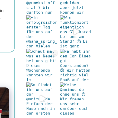
s
in
.