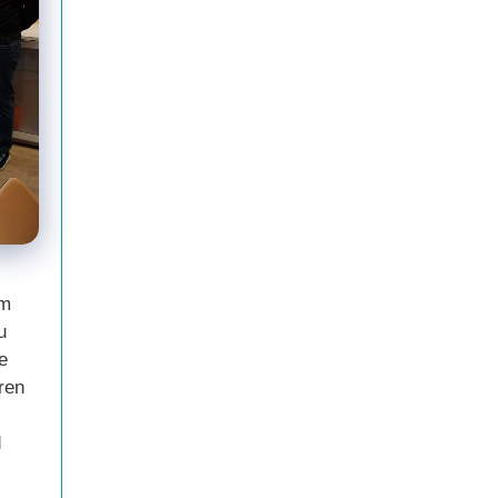
em
u
e
hren
d