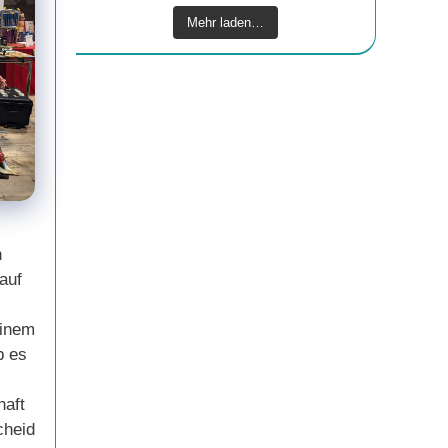
Mehr laden…
n
auf
einem
b es
haft
cheid