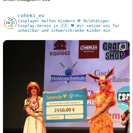
coheki_ev
Cosplayer Helfen Kindern
💙 Mildtätiger
Cosplay-Verein in 🇩🇪
🧡 Wir setzen uns für
unheilbar und schwerstkranke Kinder ein